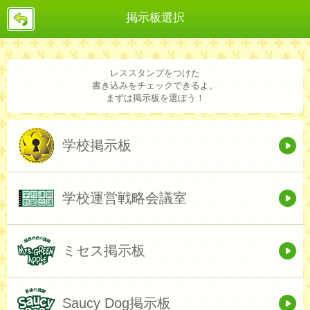
戻
掲示板選択
る
レススタンプをつけた
書き込みをチェックできるよ。
まずは掲示板を選ぼう！
学校掲示板
学校運営戦略会議室
ミセス掲示板
Saucy Dog掲示板