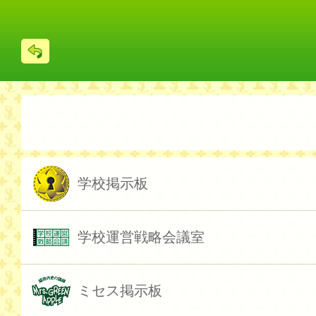
戻
る
学校掲示板
学校運営戦略会議室
ミセス掲示板