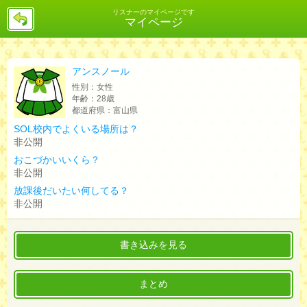
戻
リスナーのマイページです
マイページ
る
アンスノール
性別：
女性
年齢：
28歳
都道府県：
富山県
SOL校内でよくいる場所は？
非公開
おこづかいいくら？
非公開
放課後だいたい何してる？
非公開
書き込みを見る
まとめ