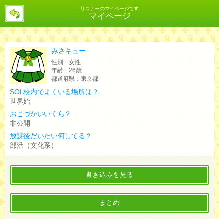
戻
リスナーのマイページです
マイページ
る
みさキュー
性別：
女性
年齢：
26歳
都道府県：
東京都
SOL校内でよくいる場所は？
世界始
おこづかいいくら？
非公開
放課後だいたい何してる？
部活（文化系）
書き込みを見る
まとめ