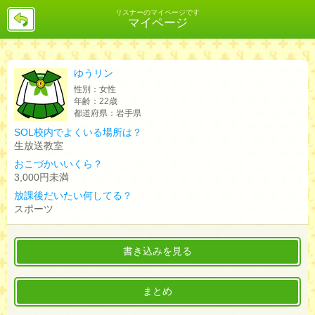
戻
リスナーのマイページです
マイページ
る
ゆうリン
性別：
女性
年齢：
22歳
都道府県：
岩手県
SOL校内でよくいる場所は？
生放送教室
おこづかいいくら？
3,000円未満
放課後だいたい何してる？
スポーツ
書き込みを見る
まとめ