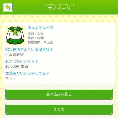
戻
リスナーのマイページです
マイページ
る
あんずジュース
性別：
女性
年齢：
22歳
都道府県：
岡山県
SOL校内でよくいる場所は？
生放送教室
おこづかいいくら？
10,000円未満
放課後だいたい何してる？
ネット
書き込みを見る
まとめ