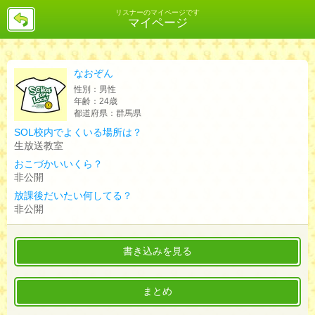
戻
リスナーのマイページです
マイページ
る
なおぞん
性別：
男性
年齢：
24歳
都道府県：
群馬県
SOL校内でよくいる場所は？
生放送教室
おこづかいいくら？
非公開
放課後だいたい何してる？
非公開
書き込みを見る
まとめ