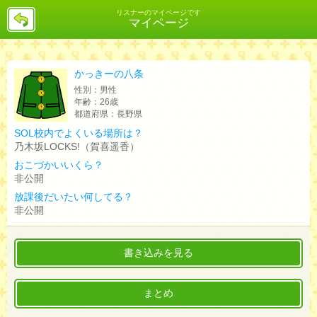
戻
リスナーのマイページです
マイページ
る
かっきーの八条
性別：
男性
年齢：
26歳
都道府県：
長野県
SOL校内でよくいる場所は？
乃木坂LOCKS!（賀喜遥香）
おこづかいいくら？
非公開
放課後だいたい何してる？
非公開
書き込みを見る
まとめ