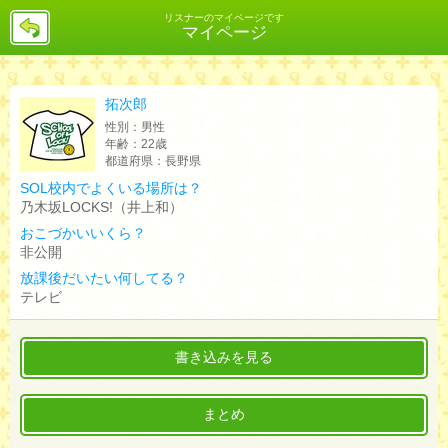
戻
リスナーのマイページです
マイページ
る
拓次郎
性別：
男性
年齢：
22歳
都道府県：
長野県
SOL校内でよくいる場所は？
乃木坂LOCKS!（井上和）
おこづかいいくら？
非公開
放課後だいたい何してる？
テレビ
書き込みを見る
まとめ