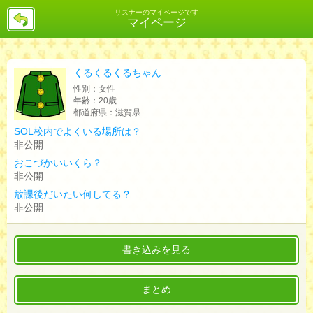
戻
リスナーのマイページです
マイページ
る
くるくるくるちゃん
性別：
女性
年齢：
20歳
都道府県：
滋賀県
SOL校内でよくいる場所は？
非公開
おこづかいいくら？
非公開
放課後だいたい何してる？
非公開
書き込みを見る
まとめ