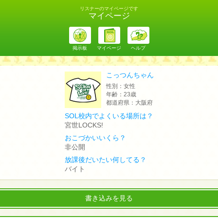
リスナーのマイページです
マイページ
掲示板
マイページ
ヘルプ
こっつんちゃん
性別：
女性
年齢：
23歳
都道府県：
大阪府
SOL校内でよくいる場所は？
宮世LOCKS!
おこづかいいくら？
非公開
放課後だいたい何してる？
バイト
書き込みを見る