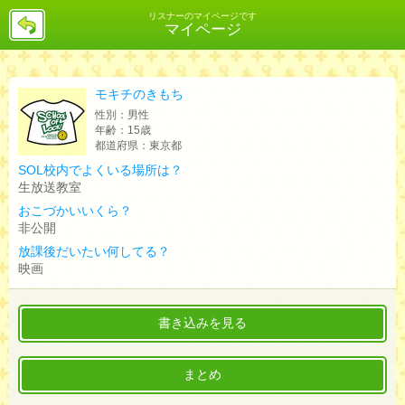
戻
リスナーのマイページです
マイページ
る
モキチのきもち
性別：
男性
年齢：
15歳
都道府県：
東京都
SOL校内でよくいる場所は？
生放送教室
おこづかいいくら？
非公開
放課後だいたい何してる？
映画
書き込みを見る
まとめ