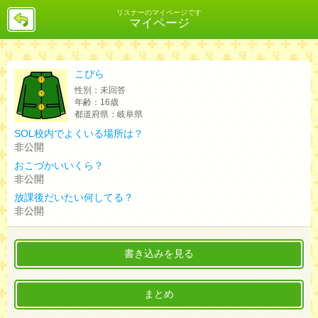
戻
リスナーのマイページです
マイページ
る
こぴら
性別：
未回答
年齢：
16歳
都道府県：
岐阜県
SOL校内でよくいる場所は？
非公開
おこづかいいくら？
非公開
放課後だいたい何してる？
非公開
書き込みを見る
まとめ