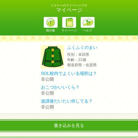
リスナーのマイページです
マイページ
掲示板
マイページ
ヘルプ
ふくふくのまい
性別：
未回答
年齢：
22歳
都道府県：
佐賀県
SOL校内でよくいる場所は？
非公開
おこづかいいくら？
非公開
放課後だいたい何してる？
非公開
書き込みを見る