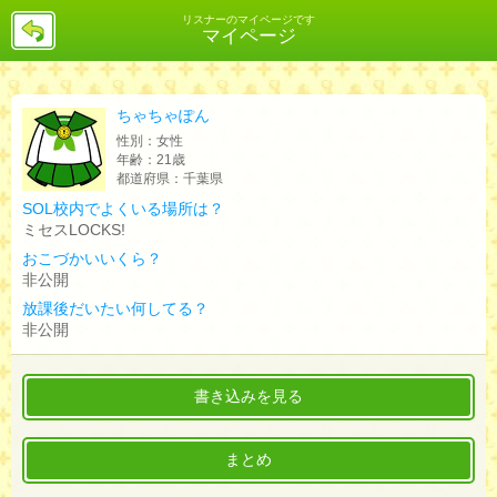
戻
リスナーのマイページです
マイページ
る
ちゃちゃぽん
性別：
女性
年齢：
21歳
都道府県：
千葉県
SOL校内でよくいる場所は？
ミセスLOCKS!
おこづかいいくら？
非公開
放課後だいたい何してる？
非公開
書き込みを見る
まとめ