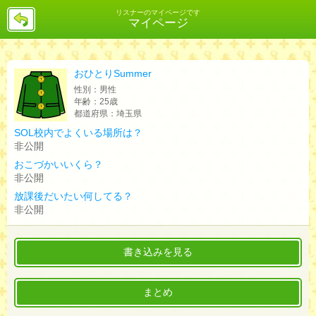
戻
リスナーのマイページです
マイページ
る
おひとりSummer
性別：
男性
年齢：
25歳
都道府県：
埼玉県
SOL校内でよくいる場所は？
非公開
おこづかいいくら？
非公開
放課後だいたい何してる？
非公開
書き込みを見る
まとめ