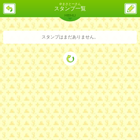
＠まさとーさん
戻
ス
スタンプ一覧
る
レ
投
MENU
稿
バックナンバー
詳細検索
ランキング
まとめ
スタンプはまだありません。