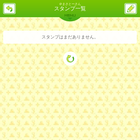
＠まさとーさん
戻
ス
スタンプ一覧
る
レ
投
MENU
稿
バックナンバー
詳細検索
ランキング
まとめ
スタンプはまだありません。