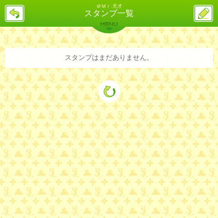
＠Ｍｒ.天才
戻
ス
スタンプ一覧
る
レ
投
MENU
稿
バックナンバー
詳細検索
ランキング
まとめ
スタンプはまだありません。