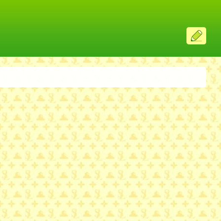
ス
レ
投
稿