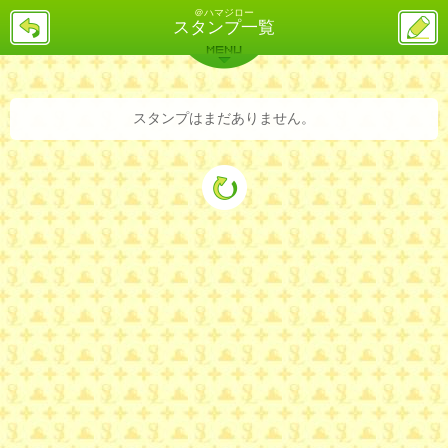
＠ハマジロー
戻
ス
スタンプ一覧
る
レ
投
MENU
稿
バックナンバー
詳細検索
ランキング
まとめ
スタンプはまだありません。