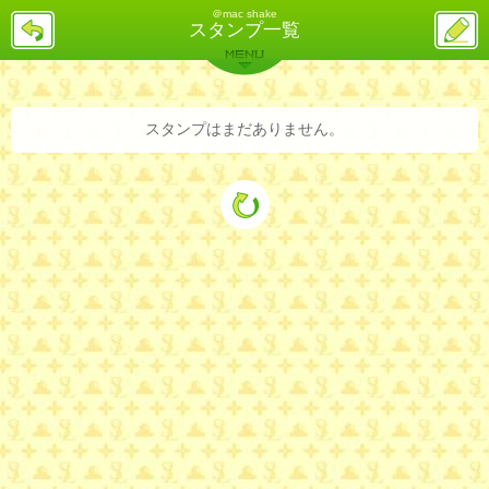
＠mac shake
戻
ス
スタンプ一覧
る
レ
投
MENU
稿
バックナンバー
詳細検索
ランキング
まとめ
スタンプはまだありません。