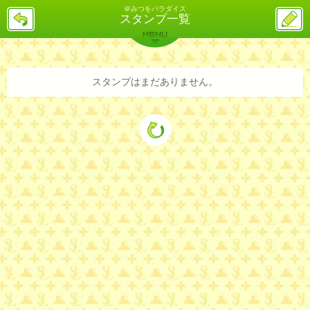
＠みつをパラダイス
戻
ス
スタンプ一覧
る
レ
投
MENU
稿
バックナンバー
詳細検索
ランキング
まとめ
スタンプはまだありません。