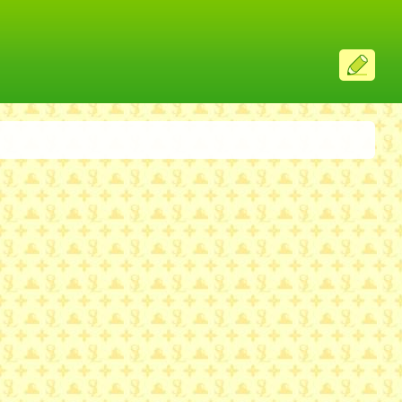
ス
レ
投
稿