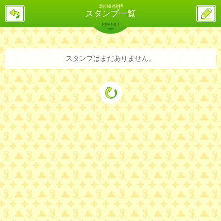
＠KNH快特
戻
ス
スタンプ一覧
る
レ
投
MENU
稿
バックナンバー
詳細検索
ランキング
まとめ
スタンプはまだありません。