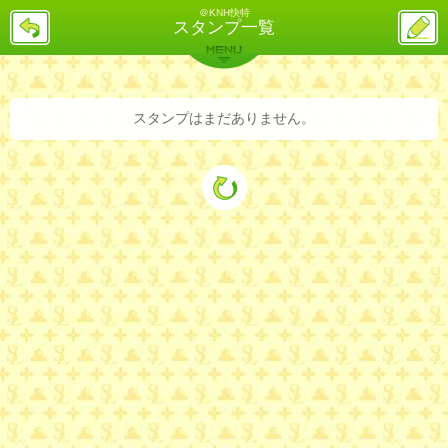
＠KNH快特
戻
ス
スタンプ一覧
る
レ
投
MENU
稿
バックナンバー
詳細検索
ランキング
まとめ
スタンプはまだありません。