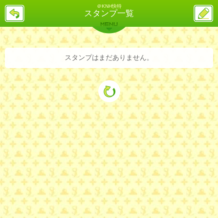
＠KNH快特
戻
ス
スタンプ一覧
る
レ
投
MENU
稿
バックナンバー
詳細検索
ランキング
まとめ
スタンプはまだありません。