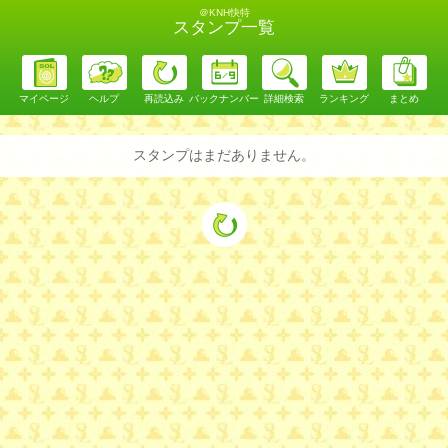
＠KNH快特
スタンプ一覧
マイページ
ヘルプ
再読込み
バックナンバー
詳細検索
ランキング
まとめ
スタンプはまだありません。