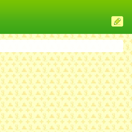
ス
レ
投
稿