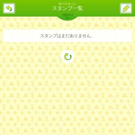
＠パスタパン
戻
ス
スタンプ一覧
る
レ
投
MENU
稿
バックナンバー
詳細検索
ランキング
まとめ
スタンプはまだありません。