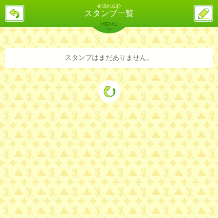
＠隠れ豆粒
戻
ス
スタンプ一覧
る
レ
投
MENU
稿
バックナンバー
詳細検索
ランキング
まとめ
スタンプはまだありません。