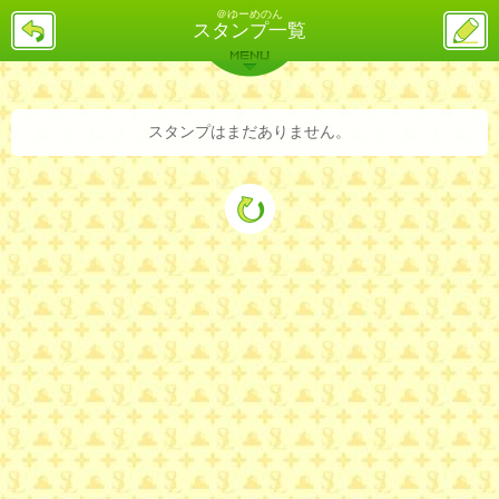
＠ゆーめのん
戻
ス
スタンプ一覧
る
レ
投
MENU
稿
バックナンバー
詳細検索
ランキング
まとめ
スタンプはまだありません。