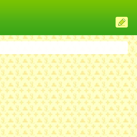
ス
レ
投
稿