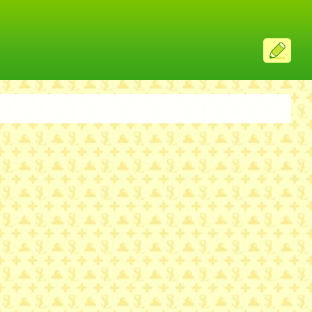
ス
レ
投
稿