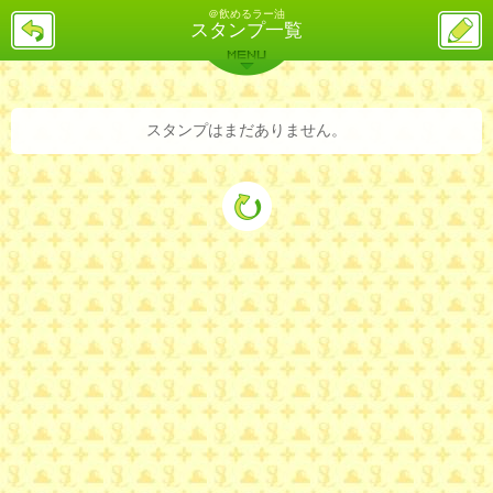
＠飲めるラー油
戻
ス
スタンプ一覧
る
レ
投
MENU
稿
バックナンバー
詳細検索
ランキング
まとめ
スタンプはまだありません。