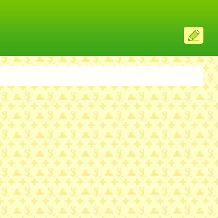
ス
レ
投
稿