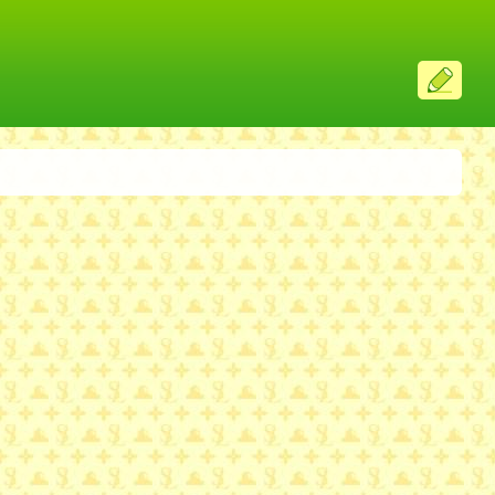
ス
レ
投
稿