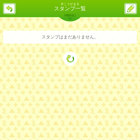
＠こうがまる
戻
ス
スタンプ一覧
る
レ
投
MENU
稿
バックナンバー
詳細検索
ランキング
まとめ
スタンプはまだありません。