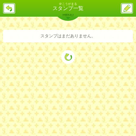
＠こうがまる
戻
ス
スタンプ一覧
る
レ
投
MENU
稿
バックナンバー
詳細検索
ランキング
まとめ
スタンプはまだありません。