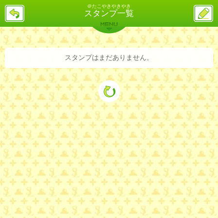
＠たこやきやきやき
戻
ス
スタンプ一覧
る
レ
投
MENU
稿
バックナンバー
詳細検索
ランキング
まとめ
スタンプはまだありません。