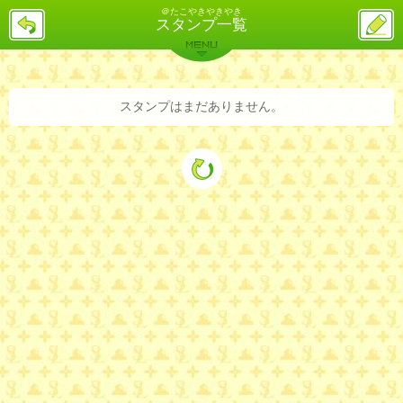
＠たこやきやきやき
戻
ス
スタンプ一覧
る
レ
投
MENU
稿
バックナンバー
詳細検索
ランキング
まとめ
スタンプはまだありません。