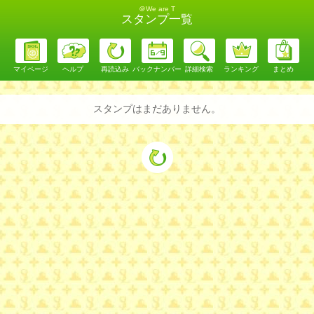
＠We are T
スタンプ一覧
マイページ
ヘルプ
再読込み
バックナンバー
詳細検索
ランキング
まとめ
スタンプはまだありません。