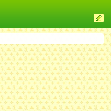
ス
レ
投
稿