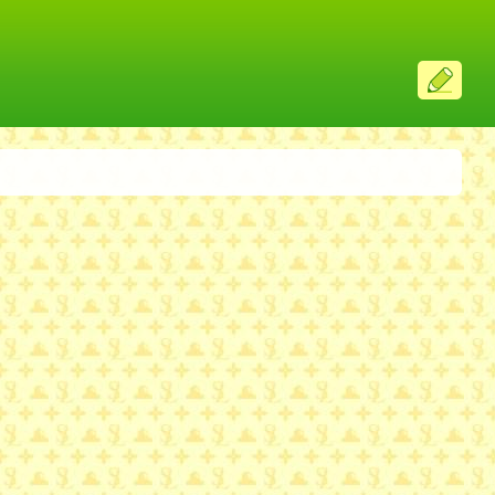
ス
レ
投
稿