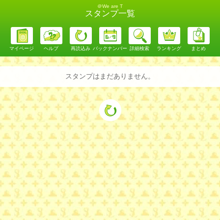
＠We are T
スタンプ一覧
マイページ
ヘルプ
再読込み
バックナンバー
詳細検索
ランキング
まとめ
スタンプはまだありません。