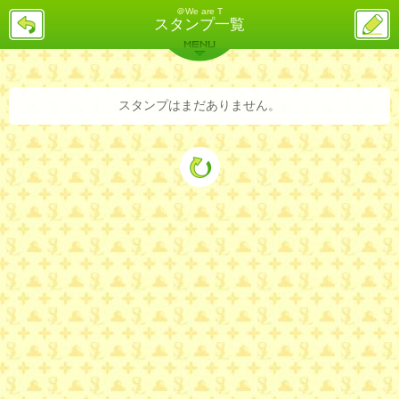
＠We are T
戻
ス
スタンプ一覧
る
レ
投
MENU
稿
バックナンバー
詳細検索
ランキング
まとめ
スタンプはまだありません。