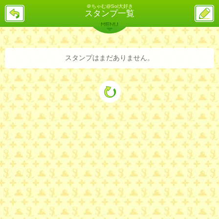
＠ちゃむ@Sol大好き
戻
ス
スタンプ一覧
る
レ
投
MENU
稿
バックナンバー
詳細検索
ランキング
まとめ
スタンプはまだありません。