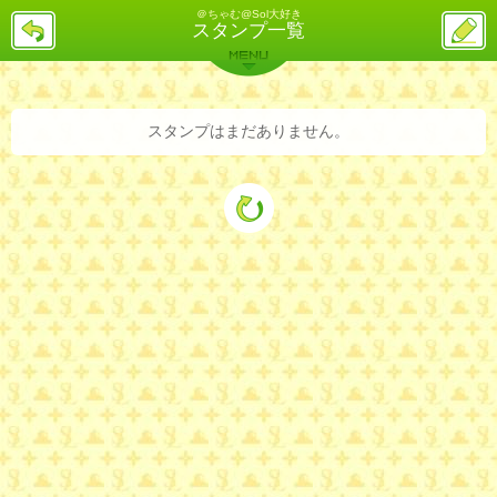
＠ちゃむ@Sol大好き
戻
ス
スタンプ一覧
る
レ
投
MENU
稿
バックナンバー
詳細検索
ランキング
まとめ
スタンプはまだありません。