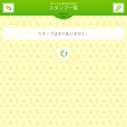
＠ちゃむ@Sol大好き
戻
ス
スタンプ一覧
る
レ
投
MENU
稿
バックナンバー
詳細検索
ランキング
まとめ
スタンプはまだありません。