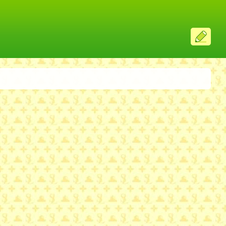
ス
レ
投
稿