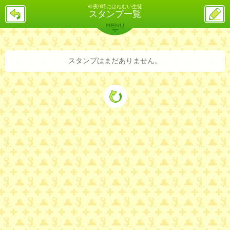
＠夜9時にはねむい生徒
戻
ス
スタンプ一覧
る
レ
投
MENU
稿
バックナンバー
詳細検索
ランキング
まとめ
スタンプはまだありません。