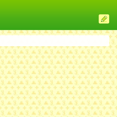
ス
レ
投
稿