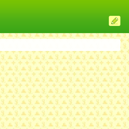
ス
レ
投
稿